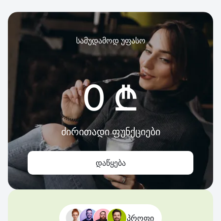
სამუდამოდ უფასო
0 ₾
ძირითადი ფუნქციები
დაწყება
პროფი