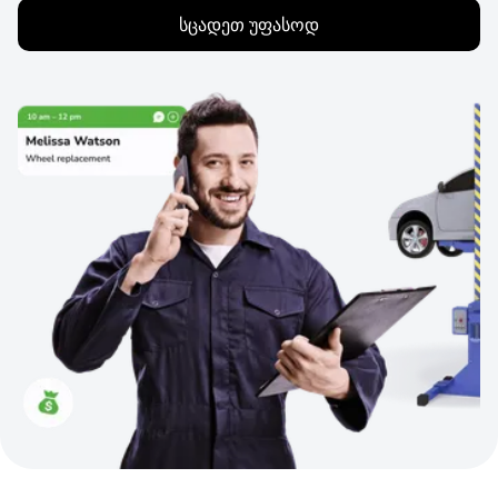
სცადეთ უფასოდ