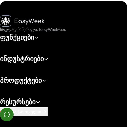
მთავარი
სრულად ჩაწერილი. EasyWeek-ით.
ფუნქციები
ინდუსტრიები
პროდუქტები
რესურსები
საქართველო