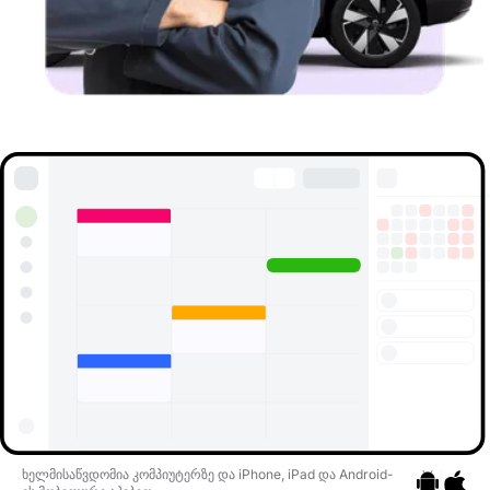
ხელმისაწვდომია კომპიუტერზე და iPhone, iPad და Android-