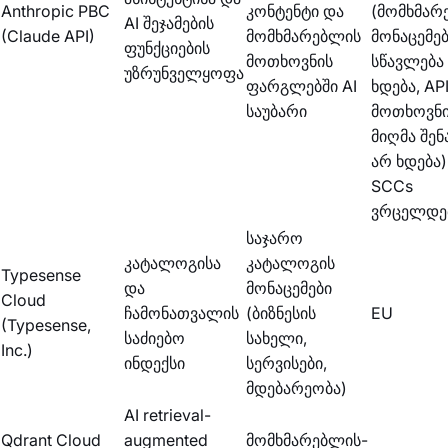
Anthropic PBC
კონტენტი და
(მომხმარ
AI შეჯამების
(Claude API)
მომხმარებლის
მონაცემებ
ფუნქციების
მოთხოვნის
სწავლება
უზრუნველყოფა
ფარგლებში AI
ხდება, AP
საუბარი
მოთხოვნ
მიღმა შენ
არ ხდება)
SCCs
ვრცელდე
საჯარო
კატალოგისა
კატალოგის
Typesense
და
მონაცემები
Cloud
ჩამონათვალის
(ბიზნესის
EU
(Typesense,
საძიებო
სახელი,
Inc.)
ინდექსი
სერვისები,
მდებარეობა)
AI retrieval-
Qdrant Cloud
augmented
მომხმარებლის-