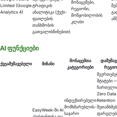
მონაცემები,
Limited (Google
ტრაფიკის
შე
რეგიონი,
Analytics 4)
ანალიტიკა (ქუქი-
გა
მოწყობილობის
ფაილების
აშ
კლასი
თანხმობის
გათვალისწინებით)
AI ფუნქციები
მონაცემთა
დამუშავ
ქვეამუშავებელი
მიზანი
კატეგორიები
რეგიო
შეერთებ
შტატები 
ჩართული
Zero Data
ინდექსირებული
Retention
მომხმარებლის-
შეთანხმებ
EasyWeek-ში AI
საჯარო
ფარგლებ
ასისტენტისა და