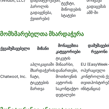
(Wildbit, LLC)
დადასტურებები,
მოიცავს
ტექსტი,
პაროლის
გადაცემას
მიწოდების
გადაყენება,
აშშ-ში
სტატუსი
ქვითრები)
მომხმარებელთა მხარდაჭერა
მონაცემთა
დამუშავები
ქვეამუშავებელი
მიზანი
კატეგორიები
რეგიონი
ტიკეტის
აპლიკაციაში
შინაარსი,
EU (EasyWeek-
მხარდაჭერის
დანართები,
ოპერაციული
Chatwoot, Inc.
ჩატი,
მოთხოვნის
კონტროლის ქვ
ტიკეტების
ავტორის
თვითჰოსტირე
მართვა
საკონტაქტო
ინსტანცია)
დეტალები