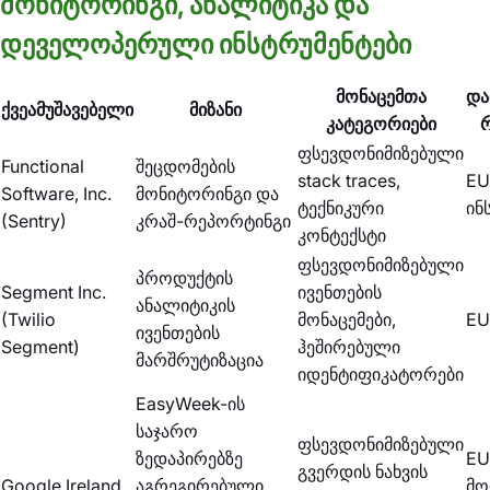
მონიტორინგი, ანალიტიკა და
დეველოპერული ინსტრუმენტები
მონაცემთა
და
ქვეამუშავებელი
მიზანი
კატეგორიები
ფსევდონიმიზებული
Functional
შეცდომების
stack traces,
EU
Software, Inc.
მონიტორინგი და
ტექნიკური
ინ
(Sentry)
კრაშ-რეპორტინგი
კონტექსტი
ფსევდონიმიზებული
პროდუქტის
Segment Inc.
ივენთების
ანალიტიკის
(Twilio
მონაცემები,
EU
ივენთების
Segment)
ჰეშირებული
მარშრუტიზაცია
იდენტიფიკატორები
EasyWeek-ის
საჯარო
ფსევდონიმიზებული
ზედაპირებზე
EU
გვერდის ნახვის
Google Ireland
აგრეგირებული
მო