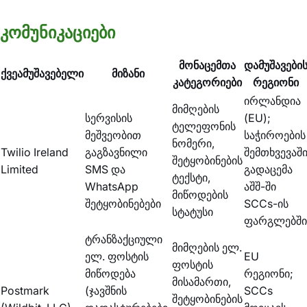
კომუნიკაციები
მონაცემთა
დამუშავები
ქვეამუშავებელი
მიზანი
კატეგორიები
რეგიონი
ირლანდია
მიმღების
სერვისის
(EU);
ტელეფონის
მეშვეობით
საჭიროების
ნომერი,
Twilio Ireland
გაგზავნილი
შემთხვევაშ
შეტყობინების
Limited
SMS და
გადაცემა
ტექსტი,
WhatsApp
აშშ-ში
მიწოდების
შეტყობინებები
SCCs-ის
სტატუსი
ფარგლებში
ტრანზაქციული
მიმღების ელ.
ელ. ფოსტის
EU
ფოსტის
მიწოდება
რეგიონი;
მისამართი,
Postmark
(ჯავშნის
SCCs
შეტყობინების