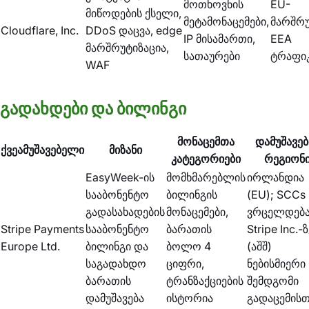
მოთხოვნის
EU-
მიწოდების ქსელი,
მეტამონაცემები,
მარშრ
Cloudflare, Inc.
DDoS დაცვა, edge
IP მისამართი,
EEA
მარშრუტიზაცია,
სათაურები
ტრაფი
WAF
გადახდები და ბილინგი
მონაცემთა
დამუშავებ
ქვეამუშავებელი
მიზანი
კატეგორიები
რეგიონ
EasyWeek-ის
მომხმარებლის
ირლანდია
სააბონენტო
ბილინგის
(EU); SCCs
გადასახადების
მონაცემები,
ვრცელდებ
Stripe Payments
სააბონენტო
ბარათის
Stripe Inc.-
Europe Ltd.
ბილინგი და
ბოლო 4
(აშშ)
საგადახდო
ციფრი,
ნებისმიერი
ბარათის
ტრანზაქციების
შემდგომი
დამუშავება
ისტორია
გადაცემისთ