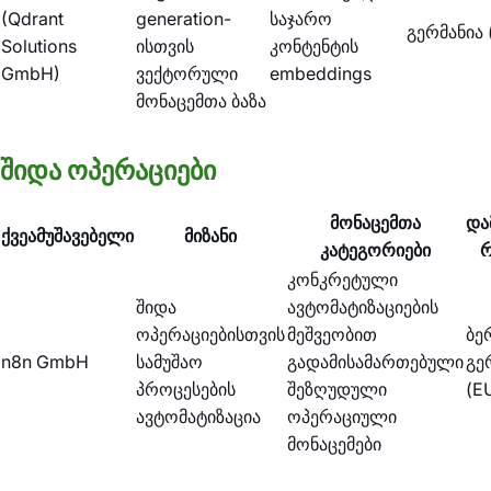
(Qdrant
generation-
საჯარო
გერმანია 
Solutions
ისთვის
კონტენტის
GmbH)
ვექტორული
embeddings
მონაცემთა ბაზა
შიდა ოპერაციები
მონაცემთა
და
ქვეამუშავებელი
მიზანი
კატეგორიები
რ
კონკრეტული
შიდა
ავტომატიზაციების
ოპერაციებისთვის
მეშვეობით
ბე
n8n GmbH
სამუშაო
გადამისამართებული
გე
პროცესების
შეზღუდული
(E
ავტომატიზაცია
ოპერაციული
მონაცემები