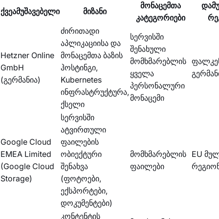
მონაცემთა
დამუ
ქვეამუშავებელი
მიზანი
კატეგორიები
რე
ძირითადი
სერვისში
აპლიკაციისა და
შენახული
Hetzner Online
მონაცემთა ბაზის
მომხმარებლის
ფალკენ
GmbH
ჰოსტინგი,
ყველა
გერმან
(გერმანია)
Kubernetes
პერსონალური
ინფრასტრუქტურა,
მონაცემი
ქსელი
სერვისში
ატვირთული
Google Cloud
ფაილების
EMEA Limited
ობიექტური
მომხმარებლის
EU მულ
(Google Cloud
შენახვა
ფაილები
რეგიო
Storage)
(ფოტოები,
ექსპორტები,
დოკუმენტები)
კონტენტის