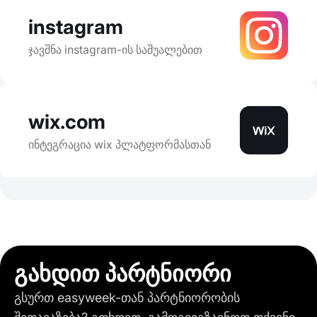
instagram
ჯავშნა instagram-ის საშუალებით
wix.com
ინტეგრაცია wix პლატფორმასთან
გახდით პარტნიორი
გსურთ easyweek-თან პარტნიორობის