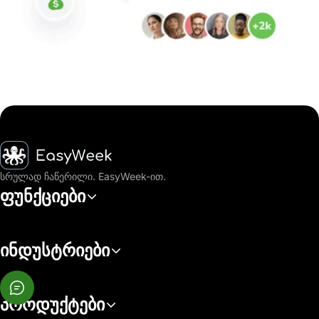
მთავარი
სრულად ჩაწერილი. EasyWeek-ით.
ფუნქციები
ინდუსტრიები
პროდუქტები