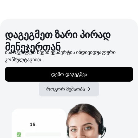
დაგეგმეთ ზარი პირად
მენეჯერთან
ისარგებლეთ ჩვენი ექსპერტის ინდივიდუალური
კონსულტაციით.
დემო დაგეგმვა
როგორ მუშაობს