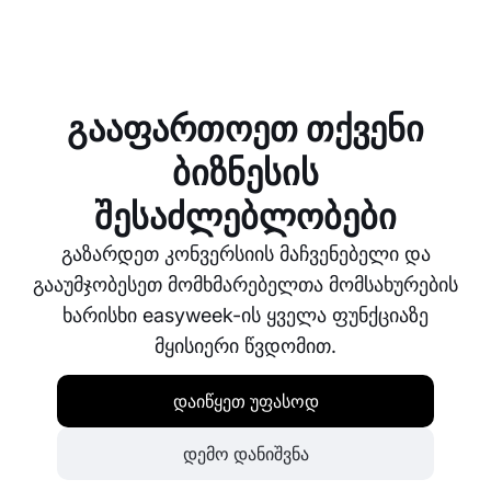
ჩვენ გთავაზობთ სრულყოფილ მომხმარებელთა
მხარდაჭერას, რათა მაქსიმალურად გამოიყენოთ
ჩვენი პლატფორმა. ჩვენი გუნდი მზად არის
დაგეხმაროთ დაყენებაში, პრობლემების
გააფართოეთ თქვენი
აღმოფხვრაში ან ნებისმიერ კითხვაზე, რომელიც
easyweek-ის გამოყენებისას შეიძლება გაგიჩნდეთ.
ბიზნესის
შესაძლებლობები
გაზარდეთ კონვერსიის მაჩვენებელი და
გააუმჯობესეთ მომხმარებელთა მომსახურების
ხარისხი easyweek-ის ყველა ფუნქციაზე
მყისიერი წვდომით.
დაიწყეთ უფასოდ
დემო დანიშვნა