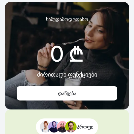
სამუდამოდ უფასო
0 ₾
ძირითადი ფუნქციები
დაწყება
პროფი