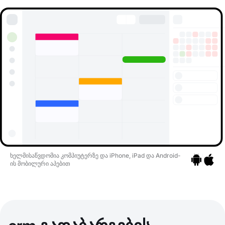
ხელმისაწვდომია კომპიუტერზე და iPhone, iPad და Android-
ის მობილური აპებით
აპებზე გად
აპებზე