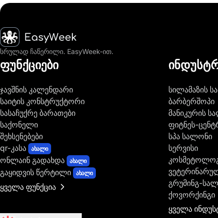
მთავარი
სრულად ჩაწერილი. EasyWeek-ით.
ფუნქციები
ინდუსტრ
ჯავშნის კალენდარი
სილამაზის ს
საიტის კონსტრუქტორი
ბარბერშოპი
სასაჩუქრე ბარათები
მანიკურის ს
საქონელი
ფიტნეს-ცენტ
შეხსენებები
სპა სალონი
qr-კასა
სერვისი
ახალი
კოსმეტოლო
ონლაინ გადახდა
ახალი
ვეტერინარუ
გაყიდვის წერტილი
ახალი
გრუმინგ-სა
ყველა ფუნქცია
ქოვორქინგი
ყველა ინდუს