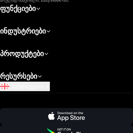
სრულად ჩაწერილი. EasyWeek-ით.
ფუნქციები
ინდუსტრიები
პროდუქტები
რესურსები
საქართველო